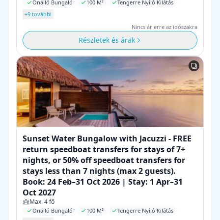
Önálló Bungaló
100 M²
Tengerre Nyíló Kilátás
+9 további
Nincs ár erre az időszakra
Részletek és árak
Sunset Water Bungalow with Jacuzzi - FREE
return speedboat transfers for stays of 7+
nights, or 50% off speedboat transfers for
stays less than 7 nights (max 2 guests).
Book: 24 Feb–31 Oct 2026 | Stay: 1 Apr–31
Oct 2027
Max. 4 fő
Önálló Bungaló
100 M²
Tengerre Nyíló Kilátás