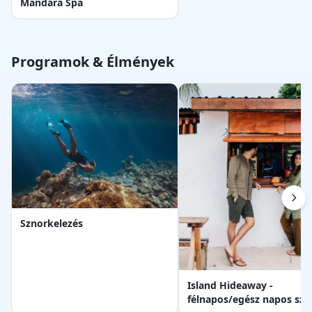
Mandara Spa
Programok & Élmények
Sznorkelezés
Island Hideaway -
félnapos/egész napos szig