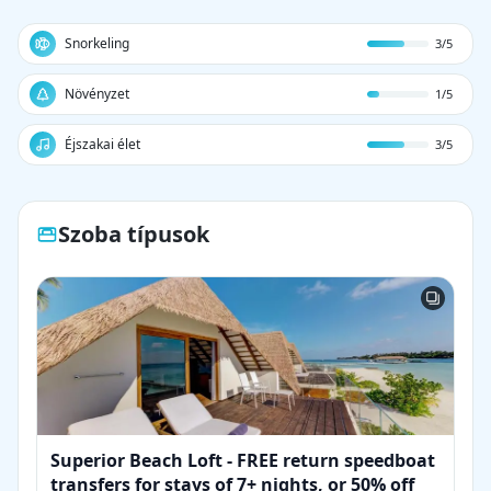
Snorkeling
3/5
Növényzet
1/5
Éjszakai élet
3/5
Szoba típusok
Superior Beach Loft - FREE return speedboat
transfers for stays of 7+ nights, or 50% off