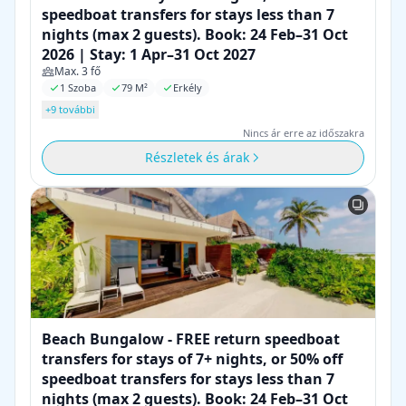
speedboat transfers for stays less than 7
nights (max 2 guests). Book: 24 Feb–31 Oct
2026 | Stay: 1 Apr–31 Oct 2027
Max. 3 fő
1 Szoba
79 M²
Erkély
+9 további
Nincs ár erre az időszakra
Részletek és árak
Beach Bungalow - FREE return speedboat
transfers for stays of 7+ nights, or 50% off
speedboat transfers for stays less than 7
nights (max 2 guests). Book: 24 Feb–31 Oct