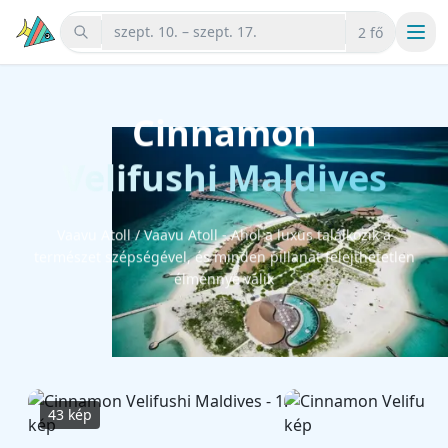
szept. 10. – szept. 17.
2 fő
Cinnamon
Velifushi Maldives
Vaavu Atoll / Vaavu Atoll - Ahol a luxus találkozik a
természet szépségével, és minden pillanat felejthetetlen
élménnyé válik
43 kép