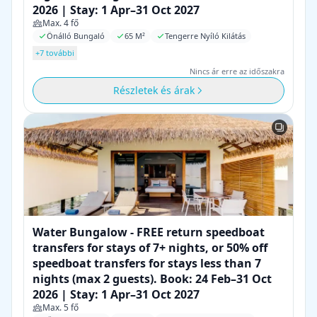
2026 | Stay: 1 Apr–31 Oct 2027
Max. 4 fő
Önálló Bungaló
65 M²
Tengerre Nyíló Kilátás
+7 további
Nincs ár erre az időszakra
Részletek és árak
Water Bungalow - FREE return speedboat
transfers for stays of 7+ nights, or 50% off
speedboat transfers for stays less than 7
nights (max 2 guests). Book: 24 Feb–31 Oct
2026 | Stay: 1 Apr–31 Oct 2027
Max. 5 fő