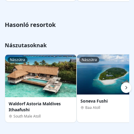
hopping
Hasonló resortok
Nászutasoknak
Nászútra
Nászútra
Soneva Fushi
Waldorf Astoria Maldives
Baa Atoll
Ithaafushi
South Male Atoll