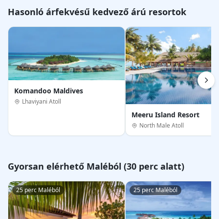
Hasonló árfekvésű kedvező árú resortok
Komandoo Maldives
Lhaviyani Atoll
Meeru Island Resort
North Male Atoll
Gyorsan elérhető Maléból (30 perc alatt)
25 perc Maléból
25 perc Maléból