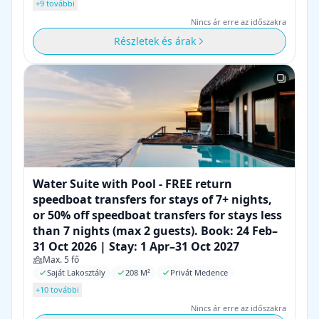
+9 további
Nincs ár erre az időszakra
Részletek és árak
Water Suite with Pool - FREE return
speedboat transfers for stays of 7+ nights,
or 50% off speedboat transfers for stays less
than 7 nights (max 2 guests). Book: 24 Feb–
31 Oct 2026 | Stay: 1 Apr–31 Oct 2027
Max. 5 fő
Saját Lakosztály
208 M²
Privát Medence
+10 további
Nincs ár erre az időszakra