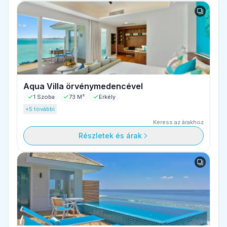
Aqua Villa örvénymedencével
1 Szoba
73 M²
Erkély
+5 további
Keress az árakhoz
Részletek és árak