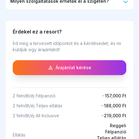
Milyen szolgáltatások érhetők el a szigeten?
Érdekel ez a resort?
Írd meg a tervezett időpontot és a kérdésedet, és mi
küldjük egy árajánlatot!
Árajánlat kérése
2 felnőtt/éj Félpanzió
~
157,000 Ft
2 felnőtt/éj Teljes ellátás
~
188,000 Ft
2 felnőtt/éj All Inclusive
~
219,000 Ft
Reggeli
Félpanzió
Ellátás
Teljes ellátás