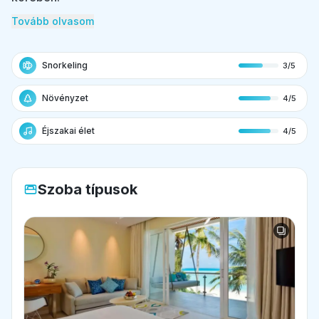
Tovább olvasom
Snorkeling
3/5
Növényzet
4/5
Éjszakai élet
4/5
Szoba típusok