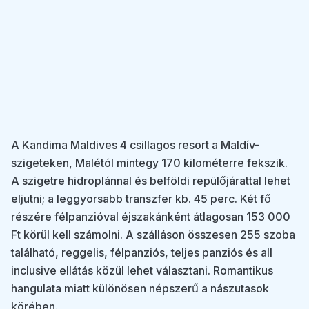
A Kandima Maldives 4 csillagos resort a Maldív-
szigeteken, Malétól mintegy 170 kilométerre fekszik.
A szigetre hidroplánnal és belföldi repülőjárattal lehet
eljutni; a leggyorsabb transzfer kb. 45 perc. Két fő
részére félpanzióval éjszakánként átlagosan 153 000
Ft körül kell számolni. A szálláson összesen 255 szoba
található, reggelis, félpanziós, teljes panziós és all
inclusive ellátás közül lehet választani. Romantikus
hangulata miatt különösen népszerű a nászutasok
körében.