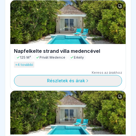
Napfelkelte strand villa medencével
125 M²
Privát Medence
Erkély
+4 további
Keress az árakhoz
Részletek és árak