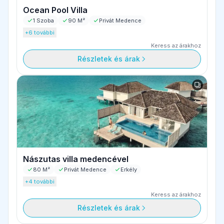
Ocean Pool Villa
1 Szoba
90 M²
Privát Medence
+6 további
Keress az árakhoz
Részletek és árak
Nászutas villa medencével
80 M²
Privát Medence
Erkély
+4 további
Keress az árakhoz
Részletek és árak