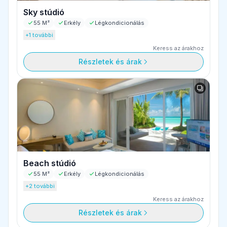
Sky stúdió
55 M²
Erkély
Légkondicionálás
+1 további
Keress az árakhoz
Részletek és árak
Beach stúdió
55 M²
Erkély
Légkondicionálás
+2 további
Keress az árakhoz
Részletek és árak