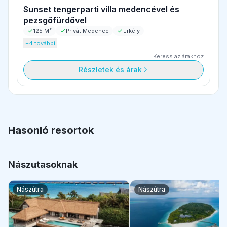
Sunset tengerparti villa medencével és
pezsgőfürdővel
125 M²
Privát Medence
Erkély
+4 további
Keress az árakhoz
Részletek és árak
Hasonló resortok
Nászutasoknak
Nászútra
Nászútra