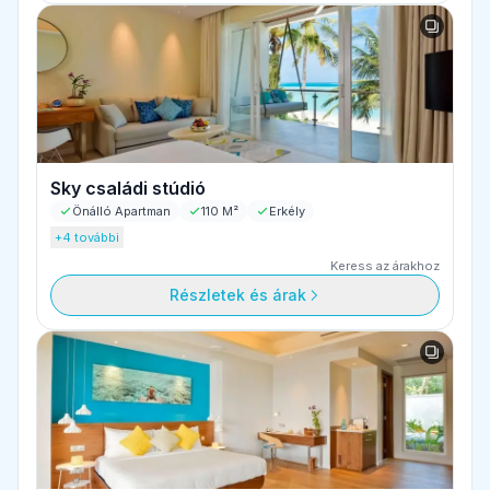
Sky családi stúdió
Önálló Apartman
110 M²
Erkély
+4 további
Keress az árakhoz
Részletek és árak