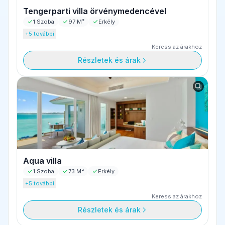
Tengerparti villa örvénymedencével
1 Szoba
97 M²
Erkély
+5 további
Keress az árakhoz
Részletek és árak
Aqua villa
1 Szoba
73 M²
Erkély
+5 további
Keress az árakhoz
Részletek és árak