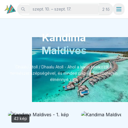
szept. 10. – szept. 17.
2 fő
Kandima
Maldives
Dhaalu Atoll / Dhaalu Atoll - Ahol a luxus találkozik a
természet szépségével, és minden pillanat felejthetetlen
élménnyé válik
43 kép