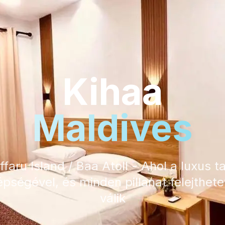
Kihaa
Maldives
faru Island / Baa Atoll - Ahol a luxus ta
pségével, és minden pillanat felejthet
válik