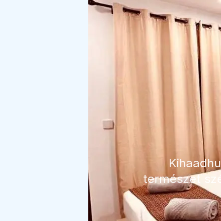
Kihaadhuf
természet szé