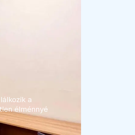
lálkozik a
etlen élménnyé