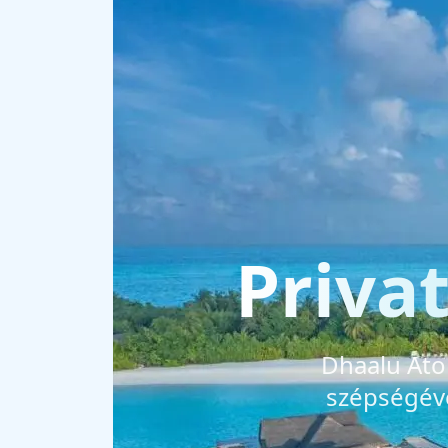
Priva
Dhaalu Atol
szépségéve