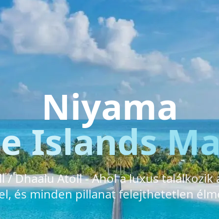
Niyama
te Islands Ma
l / Dhaalu Atoll - Ahol a luxus találkozik
l, és minden pillanat felejthetetlen élm