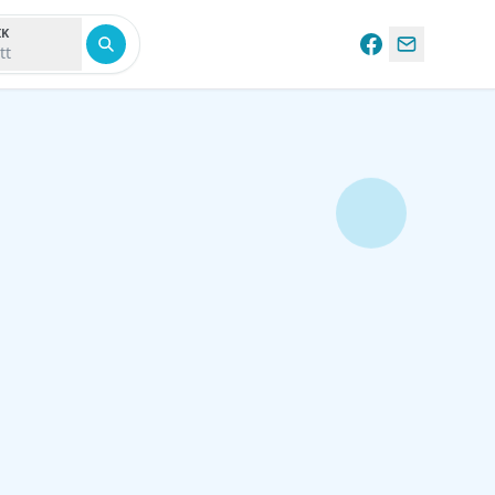
IK
tt