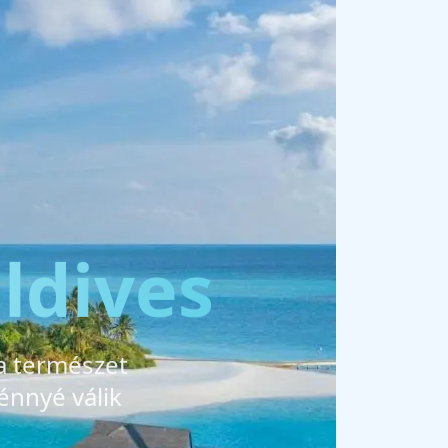
ldives
 a természet
énnyé válik