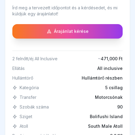
Írd meg a tervezett időpontot és a kérdésedet, és mi
küldjük egy árajánlatot!
Árajánlat kérése
2 felnőtt/éj All Inclusive
~
471,000 Ft
Ellátás
All inclusive
Hullámtörő
Hullámtörő részben
Kategória
5 csillag
Transfer
Motorcsónak
Szobák száma
90
Sziget
Bolifushi Island
Atoll
South Male Atoll