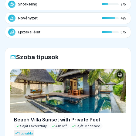
Snorkeling
2/5
Növényzet
4/5
Éjszakai élet
3/5
Szoba típusok
Beach Villa Sunset with Private Pool
Saját Lakosztály
418 M²
Saját Medence
+11 további