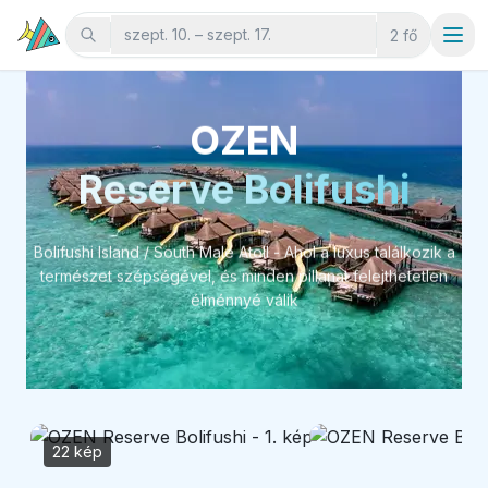
szept. 10. – szept. 17.
2 fő
OZEN
Reserve Bolifushi
Bolifushi Island / South Male Atoll - Ahol a luxus találkozik a
természet szépségével, és minden pillanat felejthetetlen
élménnyé válik
22 kép