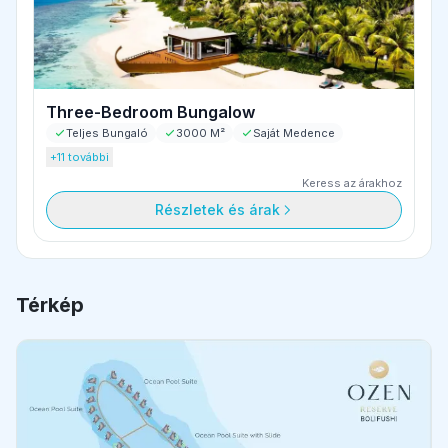
Three-Bedroom Bungalow
Teljes Bungaló
3000 M²
Saját Medence
+11 további
Keress az árakhoz
Részletek és árak
Térkép