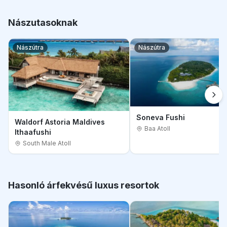
Nászutasoknak
Nászútra
Nászútra
Soneva Fushi
Waldorf Astoria Maldives
Baa Atoll
Ithaafushi
South Male Atoll
Hasonló árfekvésű luxus resortok