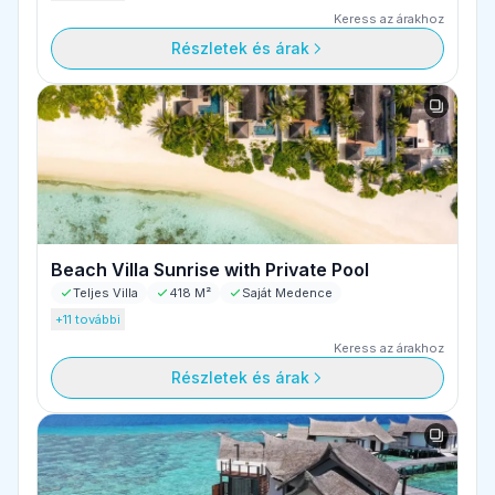
Keress az árakhoz
Részletek és árak
Beach Villa Sunrise with Private Pool
Teljes Villa
418 M²
Saját Medence
+11 további
Keress az árakhoz
Részletek és árak