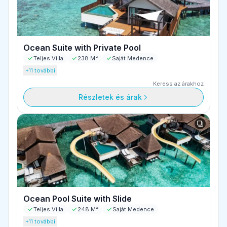
Ocean Suite with Private Pool
Teljes Villa
238 M²
Saját Medence
+11 további
Keress az árakhoz
Részletek és árak
Ocean Pool Suite with Slide
Teljes Villa
248 M²
Saját Medence
+11 további