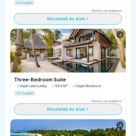
+11 további
Keress az árakhoz
Részletek és árak
Three-Bedroom Suite
Saját Lakosztály
594 M²
Saját Medence
+12 további
Keress az árakhoz
Részletek és árak