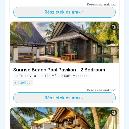
Keress az árakhoz
Részletek és árak
Sunrise Beach Pool Pavilion - 2 Bedroom
Teljes Villa
424 M²
Saját Medence
+11 további
Keress az árakhoz
Részletek és árak