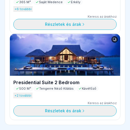
365 M²
Saját Medence
Erkély
+6 további
Keress az árakhoz
Részletek és árak
Presidential Suite 2 Bedroom
500 M²
Tengerre Néző Kilátás
Kávéfőző
+2 további
Keress az árakhoz
Részletek és árak