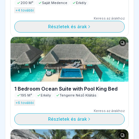
200 M²
Saját Medence
Erkély
+4 további
Keress az árakhoz
Részletek és árak
1 Bedroom Ocean Suite with Pool King Bed
195 M²
Erkély
Tengerre Néző Kilátás
+6 további
Keress az árakhoz
Részletek és árak