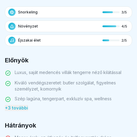
Snorkeling
3/5
Növényzet
4/5
Éjszakai élet
2/5
Előnyök
Luxus, saját medencés villák tengerre néző kilátással
Kiváló vendégszeretet: butler szolgálat, figyelmes
személyzet, komornyik
Szép lagúna, tengerpart, exkluzív spa, wellness
+3 további
Hátrányok