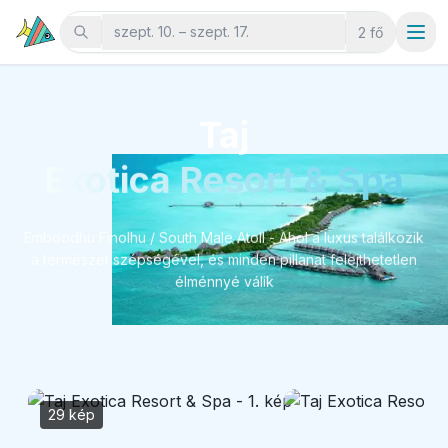
szept. 10. – szept. 17.
2 fő
Taj
Exotica Resort & Spa
Emboodhu Finolhu / South Male Atoll - Ahol a luxus találkozik
a természet szépségével, és minden pillanat felejthetetlen
élménnyé válik
29 kép