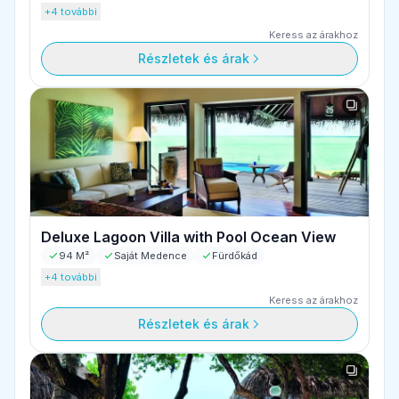
+4 további
Keress az árakhoz
Részletek és árak
Deluxe Lagoon Villa with Pool Ocean View
94 M²
Saját Medence
Fürdőkád
+4 további
Keress az árakhoz
Részletek és árak