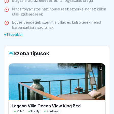
Magas árak, az étkezés és italfogyasztás drága
Nincs folyamatos házi house reef: sznorkelinghez külön
utak szükségesek
Egyes vendégek szerint a villák és külső terek néhol
karbantartásra szorulnak
+1 további
Szoba típusok
Lagoon Villa Ocean View King Bed
71 M²
Erkély
Fürdőkád