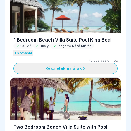
1 Bedroom Beach Villa Suite Pool King Bed
270 M²
Erkély
Tengerre Néző Kilátás
+6 további
Keress az árakhoz
Részletek és árak
Two Bedroom Beach Villa Suite with Pool