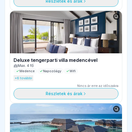
Részletek és árak
Deluxe tengerparti villa medencével
Max. 4 fő
Medence
Napozóágy
Wifi
+6 további
Nincs ár erre az időszakra
Részletek és árak