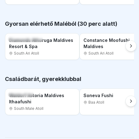
Gyorsan elérhető Maléból (30 perc alatt)
25 perc Maléból
25 perc Maléból
Diamonds Athuruga Maldives
Constance Moofushi
Resort & Spa
Maldives
South Ari Atoll
South Ari Atoll
Családbarát, gyerekklubbal
Gyerekklub
Gyerekklub
Waldorf Astoria Maldives
Soneva Fushi
Ithaafushi
Baa Atoll
South Male Atoll