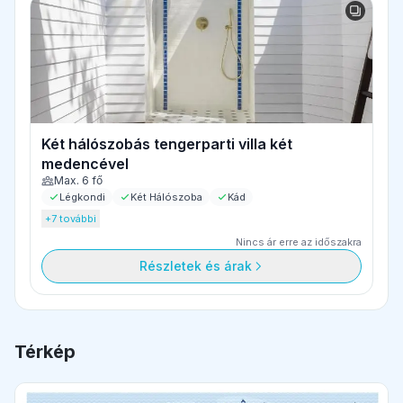
Két hálószobás tengerparti villa két
medencével
Max. 6 fő
Légkondi
Két Hálószoba
Kád
+7 további
Nincs ár erre az időszakra
Részletek és árak
Térkép