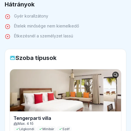
Hátrányok
Gyér korallzátony
Ételek minősége nem kiemelkedő
Étkezésnél a személyzet lassú
Szoba típusok
Tengerparti villa
Max. 4 fő
Légkondi
Minibár
Széf