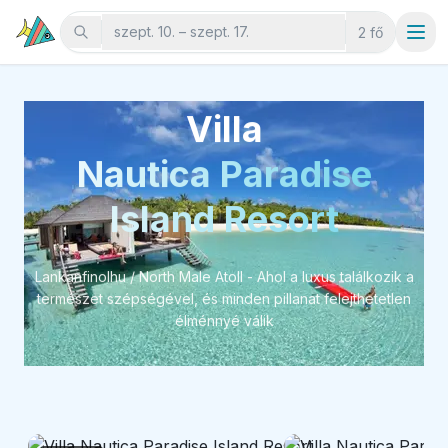
szept. 10. – szept. 17.
2 fő
Villa
Nautica Paradise
Island Resort
Lankanfinolhu / North Male Atoll - Ahol a luxus találkozik a
természet szépségével, és minden pillanat felejthetetlen
élménnyé válik