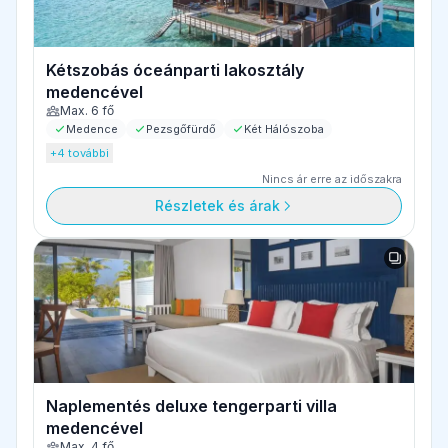
Kétszobás óceánparti lakosztály
medencével
Max. 6 fő
Medence
Pezsgőfürdő
Két Hálószoba
+4 további
Nincs ár erre az időszakra
Részletek és árak
Naplementés deluxe tengerparti villa
medencével
Max. 4 fő