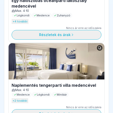
Egy hálószobás óceánparti lakosztály
medencével
Max. 4 fő
Légkondi
Medence
Zuhanyzó
+4 további
Nincs ár erre az időszakra
Részletek és árak
Naplementés tengerparti villa medencével
Max. 4 fő
Medence
Légkondi
Minibár
+2 további
Nincs ár erre az időszakra