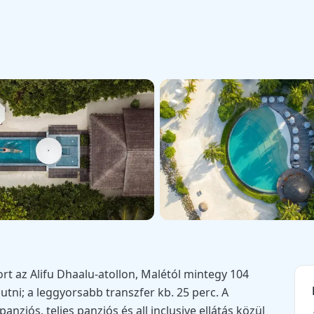
sort az Alifu Dhaalu-atollon, Malétól mintegy 104
jutni; a leggyorsabb transzfer kb. 25 perc. A
anziós, teljes panziós és all inclusive ellátás közül