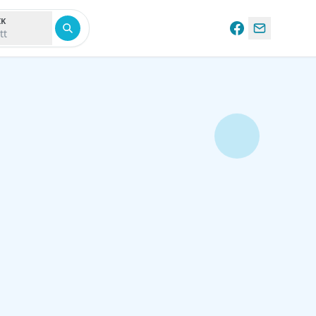
IK
tt