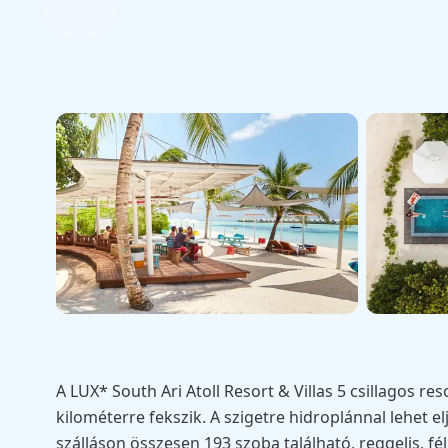
A LUX* South Ari Atoll Resort & Villas 5 csillagos re
kilométerre fekszik. A szigetre hidroplánnal lehet el
szálláson összesen 193 szoba található, reggelis, félp