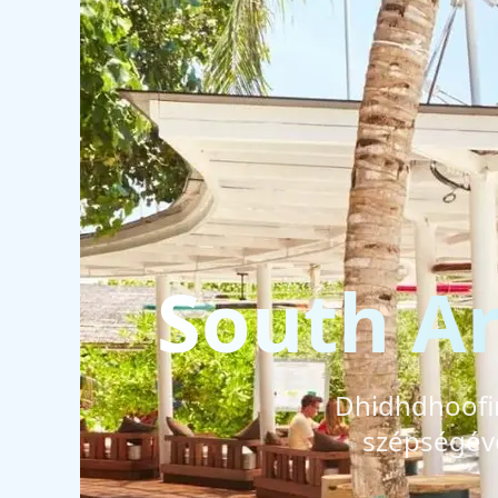
South Ar
Dhidhdhoofino
szépségéve