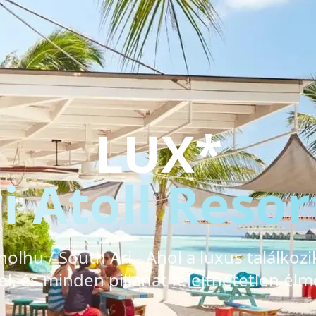
LUX*
i Atoll Resort
lhu / South Ari - Ahol a luxus találkoz
l, és minden pillanat felejthetetlen élm