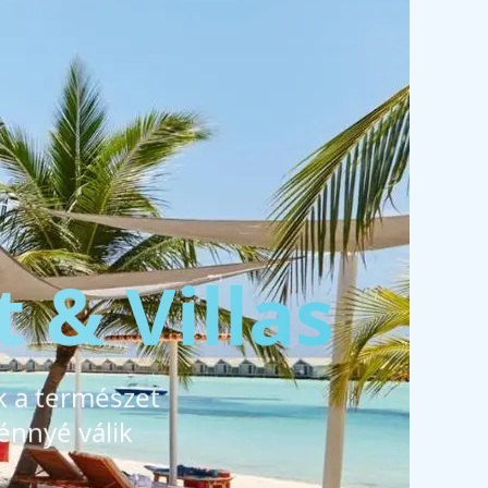
 & Villas
ik a természet
énnyé válik