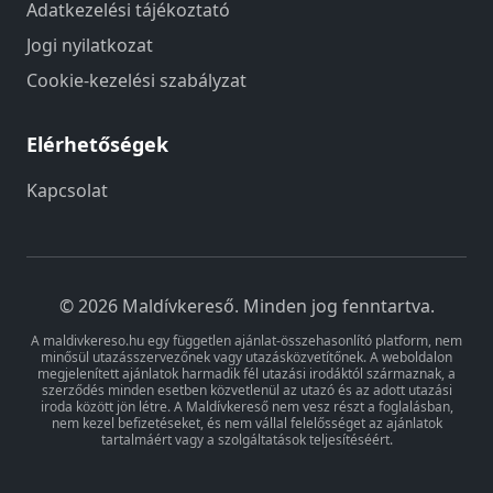
Adatkezelési tájékoztató
Jogi nyilatkozat
Cookie-kezelési szabályzat
Elérhetőségek
Kapcsolat
© 2026 Maldívkereső. Minden jog fenntartva.
A
maldivkereso.hu
egy független ajánlat-összehasonlító platform, nem
minősül utazásszervezőnek vagy utazásközvetítőnek. A weboldalon
megjelenített ajánlatok harmadik fél utazási irodáktól származnak, a
szerződés minden esetben közvetlenül az utazó és az adott utazási
iroda között jön létre. A Maldívkereső nem vesz részt a foglalásban,
nem kezel befizetéseket, és nem vállal felelősséget az ajánlatok
tartalmáért vagy a szolgáltatások teljesítéséért.